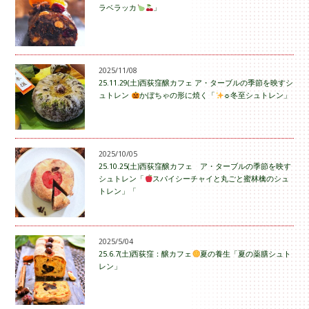
ラベラッカ
」
2025/11/08
25.11.29(土)西荻窪醸カフェ ア・ターブルの季節を映すシ
ュトレン
かぼちゃの形に焼く「
☼冬至シュトレン」
2025/10/05
25.10.25(土)西荻窪醸カフェ ア・ターブルの季節を映す
シュトレン「
スパイシーチャイと丸ごと蜜林檎のシュ
トレン」「
2025/5/04
25.6.7(土)西荻窪：醸カフェ
夏の養生「夏の薬膳シュト
レン」