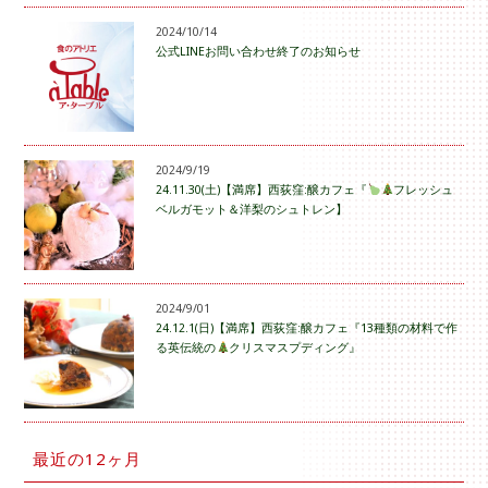
2024/10/14
公式LINEお問い合わせ終了のお知らせ
2024/9/19
24.11.30(土)【満席】西荻窪:醸カフェ『
フレッシュ
ベルガモット＆洋梨のシュトレン】
2024/9/01
24.12.1(日)【満席】西荻窪:醸カフェ『13種類の材料で作
る英伝統の
クリスマスプディング』
最近の12ヶ月