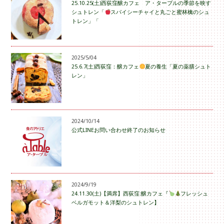
25.10.25(土)西荻窪醸カフェ ア・ターブルの季節を映す
シュトレン「
スパイシーチャイと丸ごと蜜林檎のシュ
トレン」「
2025/5/04
25.6.7(土)西荻窪：醸カフェ
夏の養生「夏の薬膳シュト
レン」
2024/10/14
公式LINEお問い合わせ終了のお知らせ
2024/9/19
24.11.30(土)【満席】西荻窪:醸カフェ『
フレッシュ
ベルガモット＆洋梨のシュトレン】