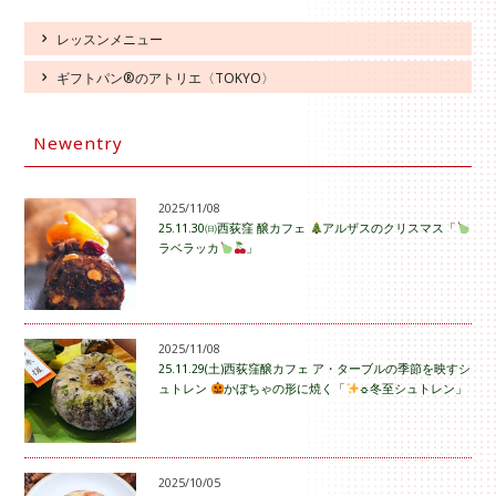
レッスンメニュー
ギフトパン®のアトリエ〈TOKYO〉
Newentry
2025/11/08
25.11.30㈰西荻窪 醸カフェ
アルザスのクリスマス「
ラベラッカ
」
2025/11/08
25.11.29(土)西荻窪醸カフェ ア・ターブルの季節を映すシ
ュトレン
かぼちゃの形に焼く「
☼冬至シュトレン」
2025/10/05