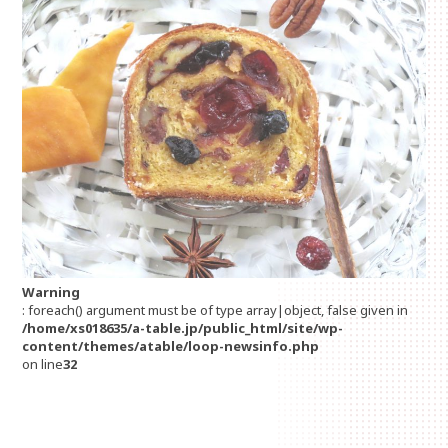
Warning
: foreach() argument must be of type array|object, false given in
/home/xs018635/a-table.jp/public_html/site/wp-
content/themes/atable/loop-newsinfo.php
on line
32