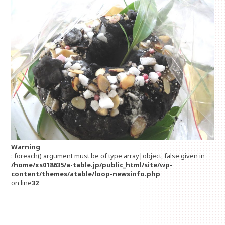
Warning
: foreach() argument must be of type array|object, false given in
/home/xs018635/a-table.jp/public_html/site/wp-
content/themes/atable/loop-newsinfo.php
on line
32