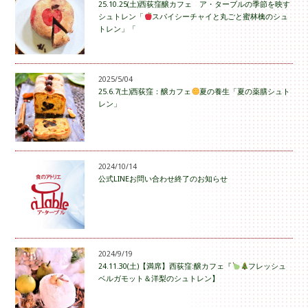
25.10.25(土)西荻窪醸カフェ ア・ターブルの季節を映す
シュトレン「
スパイシーチャイと丸ごと蜜林檎のシュ
トレン」「
2025/5/04
25.6.7(土)西荻窪：醸カフェ
夏の養生「夏の薬膳シュト
レン」
2024/10/14
公式LINEお問い合わせ終了のお知らせ
2024/9/19
24.11.30(土)【満席】西荻窪:醸カフェ『
フレッシュ
ベルガモット＆洋梨のシュトレン】