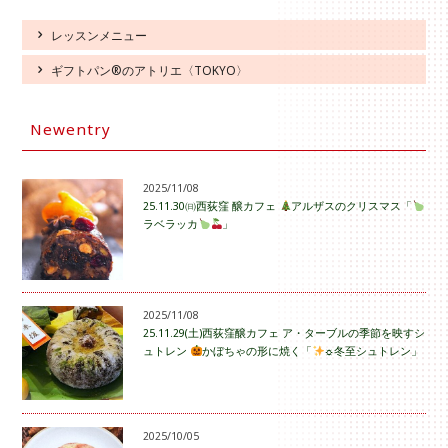
レッスンメニュー
ギフトパン®のアトリエ〈TOKYO〉
Newentry
2025/11/08
25.11.30㈰西荻窪 醸カフェ
アルザスのクリスマス「
ラベラッカ
」
2025/11/08
25.11.29(土)西荻窪醸カフェ ア・ターブルの季節を映すシ
ュトレン
かぼちゃの形に焼く「
☼冬至シュトレン」
2025/10/05