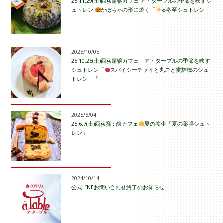
25.11.29(土)西荻窪醸カフェ ア・ターブルの季節を映すシ
ュトレン
かぼちゃの形に焼く「
☼冬至シュトレン」
2025/10/05
25.10.25(土)西荻窪醸カフェ ア・ターブルの季節を映す
シュトレン「
スパイシーチャイと丸ごと蜜林檎のシュ
トレン」「
2025/5/04
25.6.7(土)西荻窪：醸カフェ
夏の養生「夏の薬膳シュト
レン」
2024/10/14
公式LINEお問い合わせ終了のお知らせ