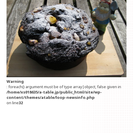
Warning
: foreach() argument must be of type array|object, false given in
/home/xs018635/a-table.jp/public_html/site/wp-
content/themes/atable/loop-newsinfo.php
on line
32