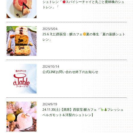
シュトレン「
スパイシーチャイと丸ごと蜜林檎のシュ
トレン」「
2025/5/04
25.6.7(土)西荻窪：醸カフェ
夏の養生「夏の薬膳シュト
レン」
2024/10/14
公式LINEお問い合わせ終了のお知らせ
2024/9/19
24.11.30(土)【満席】西荻窪:醸カフェ『
フレッシュ
ベルガモット＆洋梨のシュトレン】