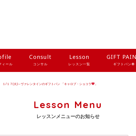
ofile
Consult
Lesson
GIFT PAI
フィール
コンサル
レッスン一覧
ギフトパン®
１/１７(火)～ヴァレンタインのギフトパン 「キャロブ・ショコラ
」
Lesson Menu
レッスンメニューのお知らせ