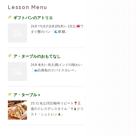
Lesson Menu
ギフトパンのアトリエ
26.8.11(火)12(水)20(木)～22(土)
ワ
タリ蟹のパン「
潮 騒」
ア・ターブルのおもてなし
26.8.4(火)～8(土)南インドの味わい
「
白身魚のスパイスカレー」
ア・ターブル＋
25.12.6(土)7(日)毎年リピート
王
道のドレスデンスタイル「♰
クリ
スト・シュトレン
」