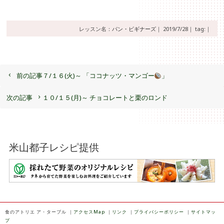
レッスン名：
パン・ビギナーズ
｜
2019/7/28｜
tag:｜
前の記事
７/１６(火)～ 「ココナッツ・マンゴー
」
次の記事
１０/１５(月)～ チョコレートと栗のロンド
米山都子レシピ提供
食のアトリエ ア・ターブル
｜
アクセスMap
｜
リンク
｜
プライバシーポリシー
｜
サイトマッ
プ