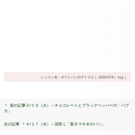
レッスン名：
ギフトパンのアトリエ
｜
2020/3/18｜
tag:｜
前の記事
２/１０（火）～チョコレートとブラックペッパーの「バブ
カ」
次の記事
４/１７（火）～花咲く「新タマネギのパン」