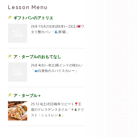
Lesson Menu
ギフトパンのアトリエ
26.8.11(火)12(水)20(木)～22(土)
ワ
タリ蟹のパン「
潮 騒」
ア・ターブルのおもてなし
26.8.4(火)～8(土)南インドの味わい
「
白身魚のスパイスカレー」
ア・ターブル＋
25.12.6(土)7(日)毎年リピート
王
道のドレスデンスタイル「♰
クリ
スト・シュトレン
」