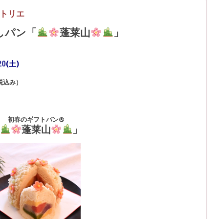
トリエ
)蒸しパン「
蓬莱山
」
20
(土)
税込み）
初春のギフトパン®
蓬莱山
」