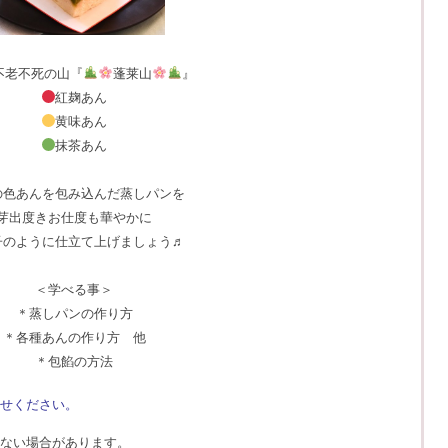
不老不死の山『
蓬莱山
』
紅麹あん
黄味あん
抹茶あん
の色あんを包み込んだ蒸しパンを
芽出度きお仕度も華やかに
子のように仕立て上げましょう♬
＜学べる事＞
＊蒸しパンの作り方
＊各種あんの作り方 他
＊包餡の方法
せください。
ない場合があります。