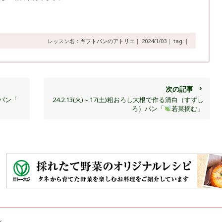
レッスン名：
ギフトパンのアトリエ
｜
2024/1/03｜
tag:｜
次の記事
スパン「
24.2.13(火)～17(土)粗おろし大根で作る清白（すずし
ろ）パン「
若菜摘む」