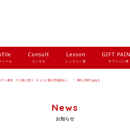
ofile
Consult
Lesson
GIFT PAI
フィール
コンサル
レッスン一覧
ギフトパン®
タウン東京 十三夜に想う「チョコと栗の竹籠焼き♪」
IMG_0081.jpg b
News
お知らせ