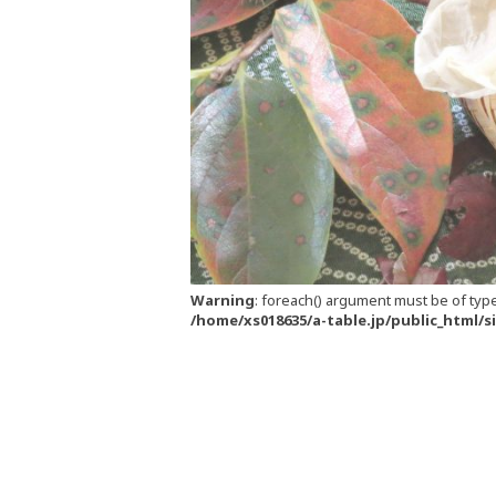
Warning
: foreach() argument must be of type
/home/xs018635/a-table.jp/public_html