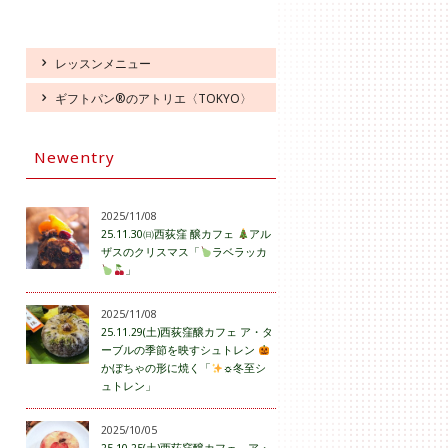
レッスンメニュー
ギフトパン®のアトリエ〈TOKYO〉
Newentry
2025/11/08
25.11.30㈰西荻窪 醸カフェ
アル
ザスのクリスマス「
ラベラッカ
」
2025/11/08
25.11.29(土)西荻窪醸カフェ ア・タ
ーブルの季節を映すシュトレン
かぼちゃの形に焼く「
☼冬至シ
ュトレン」
2025/10/05