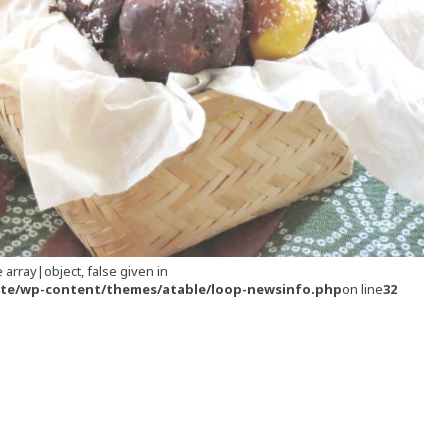
 array|object, false given in
/site/wp-content/themes/atable/loop-newsinfo.php
on line
32