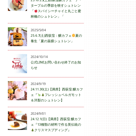
25.10.25(土)西荻窪醸カフェ ア・
ターブルの季節を映すシュトレン
「
スパイシーチャイと丸ごと蜜
林檎のシュトレン」「
2025/5/04
25.6.7(土)西荻窪：醸カフェ
夏の
養生「夏の薬膳シュトレン」
2024/10/14
公式LINEお問い合わせ終了のお知
らせ
2024/9/19
24.11.30(土)【満席】西荻窪:醸カフ
ェ『
フレッシュベルガモット
＆洋梨のシュトレン】
2024/9/01
24.12.1(日)【満席】西荻窪:醸カフ
ェ『13種類の材料で作る英伝統の
クリスマスプディング』