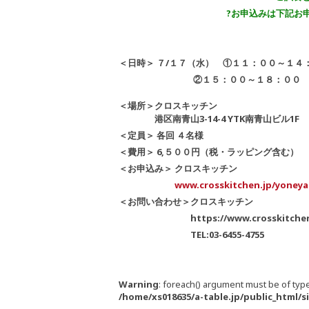
?お申込みは下記お申込みフ
＜日時＞ ７/１７
（水） ①１１：００～１４：
②１５：００～１８
＜場所＞クロスキッチン
港区南青山3-14-4 YTK南青山ビル1F
＜定員＞ 各回 ４名様
＜費用＞ 6,５００円（税・ラッピング含む）
＜お申込み＞ クロスキッチン
www.crosskitchen.jp/yoneya
＜お問い合わせ＞クロスキッチン
https://www.crosskitchen.
TEL:03-6455-4755
Warning
: foreach() argument must be of type
/home/xs018635/a-table.jp/public_html