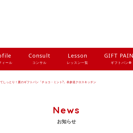
ofile
Consult
Lesson
GIFT PAI
フィール
コンサル
レッスン一覧
ギフトパン®
してしっとり！夏のギフトパン「チョコ・ミント?」表参道クロスキッチン
News
お知らせ