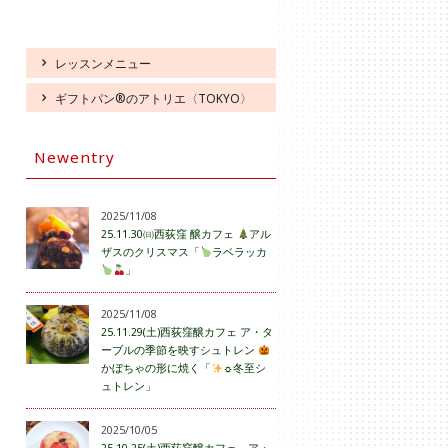
レッスンメニュー
ギフトパン®のアトリエ〈TOKYO〉
Newentry
2025/11/08
25.11.30㈰西荻窪 醸カフェ
アル
ザスのクリスマス「
ラベラッカ
」
2025/11/08
25.11.29(土)西荻窪醸カフェ ア・タ
ーブルの季節を映すシュトレン
かぼちゃの形に焼く「
☼冬至シ
ュトレン」
2025/10/05