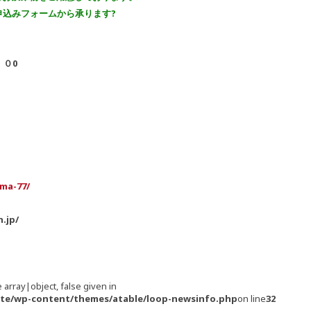
ォームから承ります
?
０0
：００
ma-77/
jp/
 array|object, false given in
/site/wp-content/themes/atable/loop-newsinfo.php
on line
32