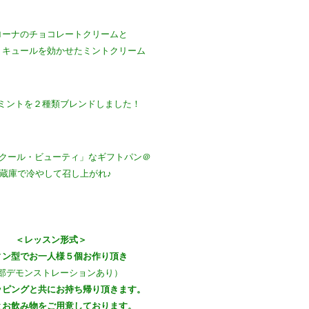
ローナのチョコレートクリームと
リキュールを効かせたミントクリーム
ミントを２種類ブレンドしました！
クール・ビューティ」なギフトパン＠
蔵庫で冷やして召し上がれ♪
＜レッスン形式＞
ィン型で
お一人様５個お作り頂き
部デモンストレーションあり）
ッピングと共にお持ち帰り頂きます。
とお飲み物をご用意しております。