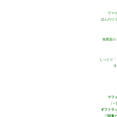
ヴァ
ほんのり
無農薬の
しっとり「
冷
マフ
（一
ギフトラ
ご試食