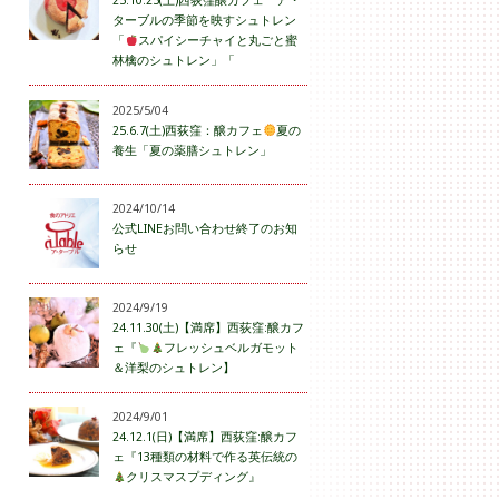
25.10.25(土)西荻窪醸カフェ ア・
ターブルの季節を映すシュトレン
「
スパイシーチャイと丸ごと蜜
林檎のシュトレン」「
2025/5/04
25.6.7(土)西荻窪：醸カフェ
夏の
養生「夏の薬膳シュトレン」
2024/10/14
公式LINEお問い合わせ終了のお知
らせ
2024/9/19
24.11.30(土)【満席】西荻窪:醸カフ
ェ『
フレッシュベルガモット
＆洋梨のシュトレン】
2024/9/01
24.12.1(日)【満席】西荻窪:醸カフ
ェ『13種類の材料で作る英伝統の
クリスマスプディング』