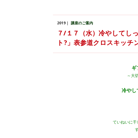
2019｜
講座のご案内
７/１７（水）冷やしてし
ト?」表参道クロスキッチ
ギ
～大
冷やして
ていねいに干