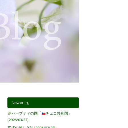
Newentry
ハーブティの国「
チェコ共和国」
(2026/03/31)
平壌の麗しき味
(2026/02/28)