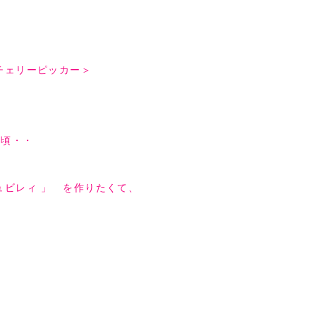
チェリーピッカー＞
た頃・・
ュビレィ 」 を
作りたくて、