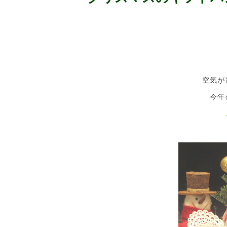
空気が
今年