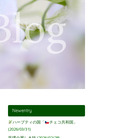
Newentry
ハーブティの国「
チェコ共和国」
(2026/03/31)
平壌の麗しき味
(2026/02/28)