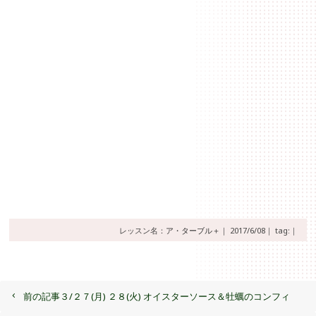
レッスン名：
ア・ターブル＋
｜
2017/6/08｜
tag:｜
前の記事
３/２７(月) ２８(火) オイスターソース＆牡蠣のコンフィ