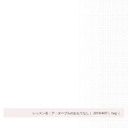
レッスン名：
ア・ターブルのおもてなし
｜
2019/4/07｜
tag:｜