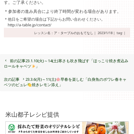
す。ご了承ください。
＊参加者の進み具合により終了時間が変わる場合があります。
＊他日をご希望の場合は下記からお問い合わせください。
http://a-table.jp/contact/
レッスン名：
ア・ターブルのおもてなし
｜
2023/1/18｜
tag:｜
前の記事
23.1.10(火)～14(土)寒さも吹き飛ばす「ほっこり焼き煮込み
ロールキャベツ
」
次の記事
23.3.6(月)～11(土)
早春を楽しむ「白身魚のポワレ春キャ
ベツのピュレ
焼きレモン添え」
米山都子レシピ提供