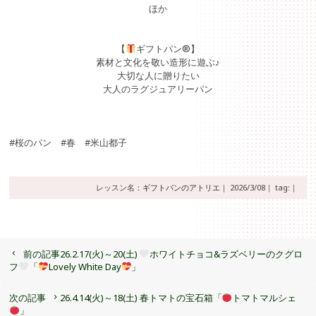
ほか
【
ギフトパン®】
素材と文化を敬い造形に遊ぶ♪
大切な人に贈りたい
大人のラグジュアリーパン
#桜のパン #春 #米山都子
レッスン名：
ギフトパンのアトリエ
｜
2026/3/08｜
tag:｜
前の記事
26.2.17(火)～20(土)
ホワイトチョコ&ラズベリーのクグロ
フ
「
Lovely White Day
」
次の記事
26.4.14(火)～18(土) 春トマトの宝石箱「
トマトマルシェ
」