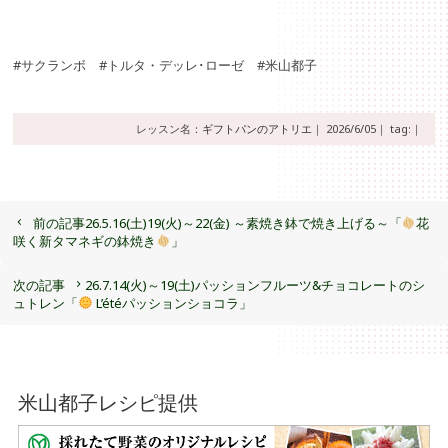
#サクランボ #トルタ・デッレ･ローゼ #米山都子
レッスン名：
ギフトパンのアトリエ
｜
2026/6/05｜
tag:｜
前の記事
26.5.16(土)19(火)～22(金) ～素焼き鉢で焼き上げる～「
花
咲く新タマネギの鉢焼き
」
次の記事
26.7.14(火)～19(土)パッションフルーツ&チョコレートのシ
ュトレン「
L’étéパッションショコラ」
米山都子レシピ提供