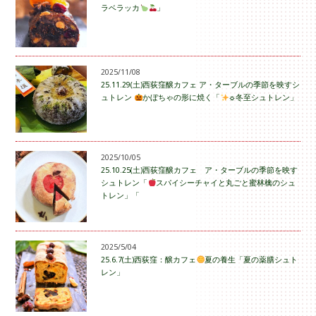
ラベラッカ
」
2025/11/08
25.11.29(土)西荻窪醸カフェ ア・ターブルの季節を映すシ
ュトレン
かぼちゃの形に焼く「
☼冬至シュトレン」
2025/10/05
25.10.25(土)西荻窪醸カフェ ア・ターブルの季節を映す
シュトレン「
スパイシーチャイと丸ごと蜜林檎のシュ
トレン」「
2025/5/04
25.6.7(土)西荻窪：醸カフェ
夏の養生「夏の薬膳シュト
レン」