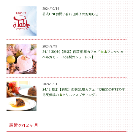
2024/10/14
公式LINEお問い合わせ終了のお知らせ
2024/9/19
24.11.30(土)【満席】西荻窪:醸カフェ『
フレッシュ
ベルガモット＆洋梨のシュトレン】
2024/9/01
24.12.1(日)【満席】西荻窪:醸カフェ『13種類の材料で作
る英伝統の
クリスマスプディング』
最近の12ヶ月