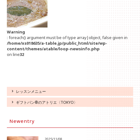
Warning
: foreach() argument must be of type array|object, false given in
/home/xs018635/a-table.jp/public_html/site/wp-
content/themes/atable/loop-newsinfo.php
on line
32
レッスンメニュー
ギフトパン®のアトリエ〈TOKYO〉
Newentry
2025/11/08