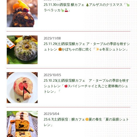
25.11.30㈰西荻窪 醸カフェ
アルザスのクリスマス「
ラベラッカ
」
2025/11/08
25.11.29(土)西荻窪醸カフェ ア・ターブルの季節を映すシ
ュトレン
かぼちゃの形に焼く「
☼冬至シュトレン」
2025/10/05
25.10.25(土)西荻窪醸カフェ ア・ターブルの季節を映す
シュトレン「
スパイシーチャイと丸ごと蜜林檎のシュ
トレン」「
2025/5/04
25.6.7(土)西荻窪：醸カフェ
夏の養生「夏の薬膳シュト
レン」