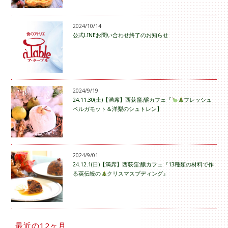
2024/10/14
公式LINEお問い合わせ終了のお知らせ
2024/9/19
24.11.30(土)【満席】西荻窪:醸カフェ『
フレッシュ
ベルガモット＆洋梨のシュトレン】
2024/9/01
24.12.1(日)【満席】西荻窪:醸カフェ『13種類の材料で作
る英伝統の
クリスマスプディング』
最近の12ヶ月