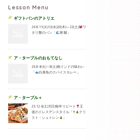
Lesson Menu
ギフトパンのアトリエ
26.8.11(火)12(水)20(木)～22(土)
ワ
タリ蟹のパン「
潮 騒」
ア・ターブルのおもてなし
26.8.4(火)～8(土)南インドの味わい
「
白身魚のスパイスカレー」
ア・ターブル＋
25.12.6(土)7(日)毎年リピート
王
道のドレスデンスタイル「♰
クリ
スト・シュトレン
」