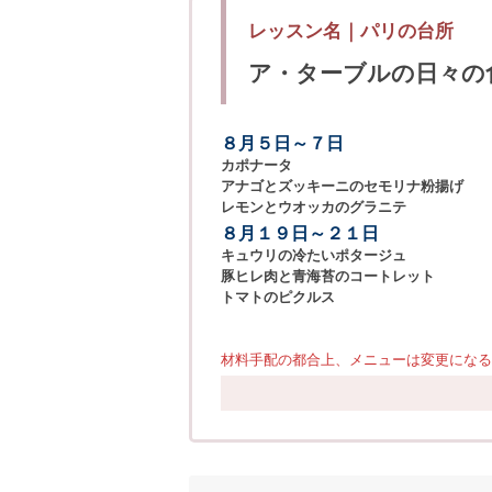
レッスン名｜
パリの台所
ア・ターブルの日々の
８月５日～７日
カポナータ
アナゴとズッキーニのセモリナ粉揚げ
レモンとウオッカのグラニテ
８月１９日～２１日
キュウリの冷たいポタージュ
豚ヒレ肉と青海苔のコートレット
トマトのピクルス
材料手配の都合上、メニューは変更になる