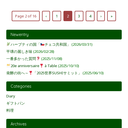
Page 2 of 16
‹
1
2
3
4
›
»
Newentry
ハーブティの国「
チェコ共和国」
(2026/03/31)
平壌の麗しき味
(2026/02/28)
一番多かった質問
(2025/11/08)
20e anniversaire
à Table
(2025/10/10)
発酵の街へ～
「2025世界SUSHIサミット」
(2025/06/10)
Categories
Diary
ギフトパン
料理
Archives