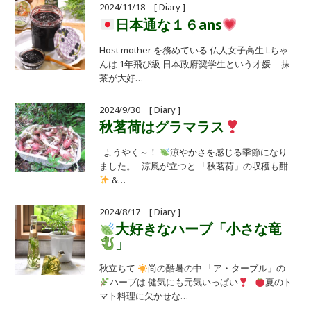
2024/11/18 [ Diary ]
日本通な１６ans
Host mother を務めている 仏人女子高生 Lちゃ
んは 1年飛び級 日本政府奨学生という才媛 抹
茶が大好…
2024/9/30 [ Diary ]
秋茗荷はグラマラス
ようやく～！
涼やかさを感じる季節になり
ました。 涼風が立つと 「秋茗荷」の収穫も酣
&…
2024/8/17 [ Diary ]
大好きなハーブ「小さな竜
」
秋立ちて
尚の酷暑の中 「ア・ターブル」の
ハーブは 健気にも元気いっぱい
夏のト
マト料理に欠かせな…