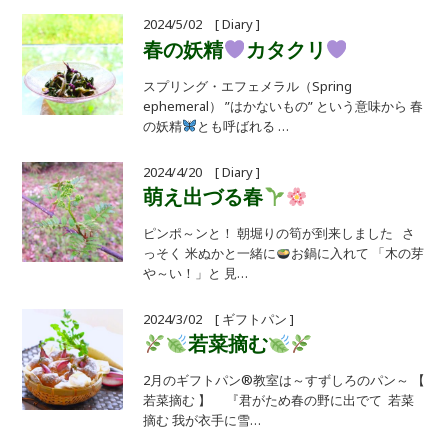
2024/5/02 [ Diary ]
春の妖精
カタクリ
スプリング・エフェメラル（Spring
ephemeral） ”はかないもの” という意味から 春
の妖精
とも呼ばれる …
2024/4/20 [ Diary ]
萌え出づる春
ピンポ～ンと！ 朝堀りの筍が到来しました さ
っそく 米ぬかと一緒に
お鍋に入れて 「木の芽
や～い！」と 見…
2024/3/02 [ ギフトパン ]
若菜摘む
2月のギフトパン®教室は～すずしろのパン～ 【
若菜摘む 】 『君がため春の野に出でて 若菜
摘む 我が衣手に雪…