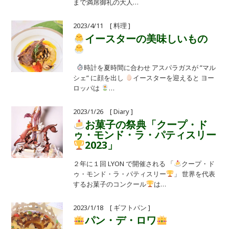
まで満席御礼の大人…
2023/4/11 [ 料理 ]
イースターの美味しいもの
時計を夏時間に合わせ アスパラガスが ”マル
シェ” に顔を出し
イースターを迎えると ヨー
ロッパは
…
2023/1/26 [ Diary ]
お菓子の祭典「クープ・ド
ゥ・モンド・ラ・パティスリー
2023」
２年に１回 LYON で開催される 「
クープ・ド
ゥ・モンド・ラ・パティスリー
」 世界を代表
するお菓子のコンクール
は…
2023/1/18 [ ギフトパン ]
パン・デ・ロワ