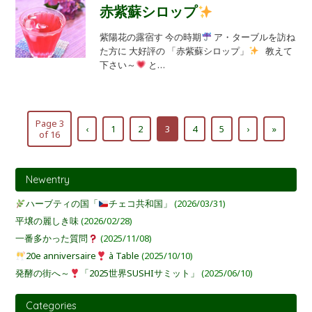
赤紫蘇シロップ
紫陽花の露宿す 今の時期
ア・ターブルを訪ね
た方に 大好評の 「赤紫蘇シロップ」
教えて
下さい～
と…
Page 3
‹
1
2
3
4
5
›
»
of 16
Newentry
ハーブティの国「
チェコ共和国」
(2026/03/31)
平壌の麗しき味
(2026/02/28)
一番多かった質問
(2025/11/08)
20e anniversaire
à Table
(2025/10/10)
発酵の街へ～
「2025世界SUSHIサミット」
(2025/06/10)
Categories