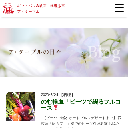
ギフトパン®教室 料理教室
ア・ターブル
2023/6/24 [ 料理 ]
のむ輸血「ビーツで綴るフルコ
ース
」
【ビーツで綴るオードブル～デザートまで】 西
荻窪「醸カフェ」様でのビーツ料理教室 お陰さ