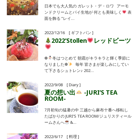
日本でも大人気の ガレット・デ・ロワ アーモ
ンドクリームとパイ生地が 何とも美味しく
表
面を飾る ”レイ…
2022/12/16 [ ギフトパン ]
2022’Stollen
レッドビーツ
❆
冬はつとめて 朝霜がキラキラと輝く季節に
なりました❆
毎年 皆さまが楽しみにしてい
て下さるシュトレン♪ 202…
2022/9/08 [ Diary ]
夏の想い出
-JURI’S TEA
ROOM-
7月初旬の猛暑の中 三越から麻布十番へ移転し
たばかりの JURI’S TEA ROOM/ジュリスティール
ームさんへ
&…
2022/6/17 [ 料理 ]